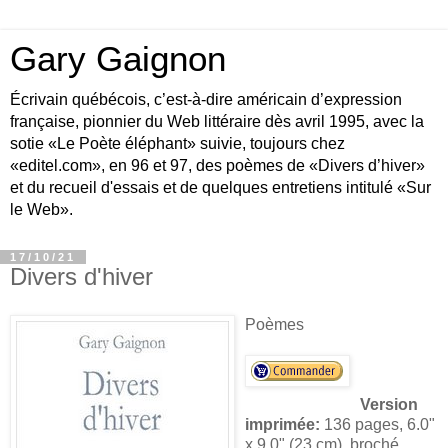
Gary Gaignon
Écrivain québécois, c’est-à-dire américain d’expression
française, pionnier du Web littéraire dès avril 1995, avec la
sotie «Le Poète éléphant» suivie, toujours chez
«editel.com», en 96 et 97, des poèmes de «Divers d’hiver»
et du recueil d'essais et de quelques entretiens intitulé «Sur
le Web».
17/10/21
Divers d'hiver
Poèmes
Version
imprimée:
136 pages, 6.0"
x 9.0" (23 cm),
broché